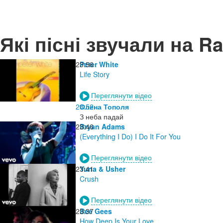
Які пісні звучали на R
23:56
Peter White
Life Story
Переглянути відео
23:52
Олена Тополя
З неба падай
23:46
Bryan Adams
(Everything I Do) I Do It For You
Переглянути відео
23:41
Yuna & Usher
Crush
Переглянути відео
23:37
Bee Gees
How Deep Is Your Love