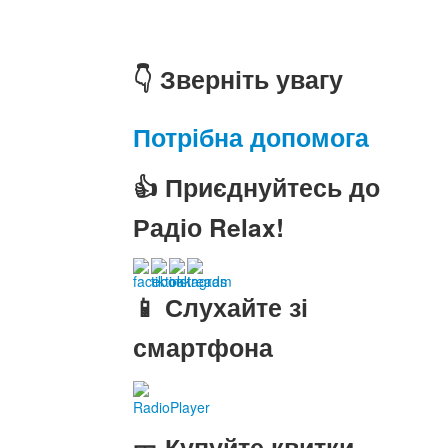
👇 Зверніть увагу
Потрібна допомога
👍 Приєднуйтесь до
Радіо Relax!
📱 Слухайте зі
смартфона
RadioPlayer
🎫 Купуйте квитки