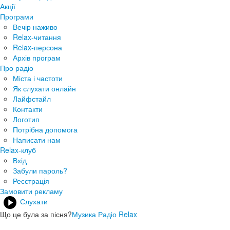
Акції
Програми
Вечір наживо
Relax-читання
Relax-персона
Архів програм
Про радіо
Міста і частоти
Як слухати онлайн
Лайфстайл
Контакти
Логотип
Потрібна допомога
Написати нам
Relax-клуб
Вхід
Забули пароль?
Реєстрація
Замовити рекламу
Слухати
Що це була за пісня?
Музика Радіо Relax