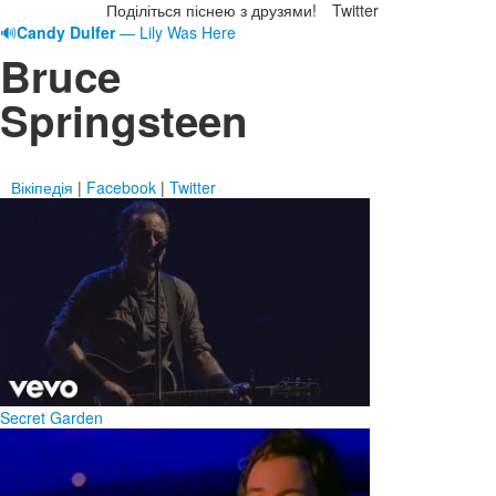
Поділіться піснею з друзями!
Twitter
🔊
Candy Dulfer
— Lily Was Here
Bruce
Springsteen
Вікіпедія
|
Facebook
|
Twitter
Secret Garden