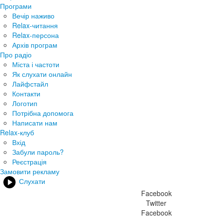
Програми
Вечір наживо
Relax-читання
Relax-персона
Архів програм
Про радіо
Міста і частоти
Як слухати онлайн
Лайфстайл
Контакти
Логотип
Потрібна допомога
Написати нам
Relax-клуб
Вхід
Забули пароль?
Реєстрація
Замовити рекламу
Слухати
Facebook
Twitter
Facebook