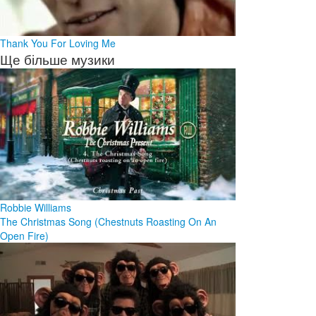
Thank You For Loving Me
Ще більше музики
Robbie Williams
The Christmas Song (Chestnuts Roasting On An
Open Fire)