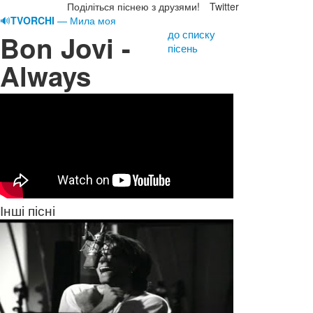
Поділіться піснею з друзями!
Twitter
🔊
TVORCHI
— Мила моя
до списку
Bon Jovi -
пісень
Always
Інші пісні