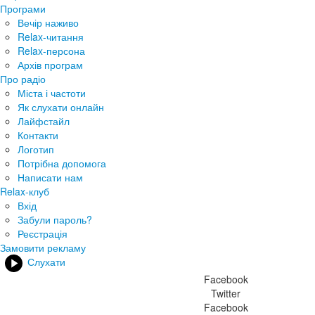
Програми
Вечір наживо
Relax-читання
Relax-персона
Архів програм
Про радіо
Міста і частоти
Як слухати онлайн
Лайфстайл
Контакти
Логотип
Потрібна допомога
Написати нам
Relax-клуб
Вхід
Забули пароль?
Реєстрація
Замовити рекламу
Слухати
Facebook
Twitter
Facebook