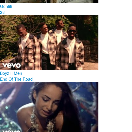
Gontiti
28
Boyz II Men
End Of The Road