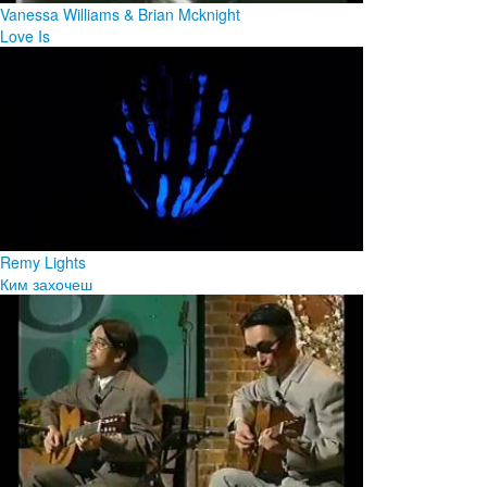
Vanessa Williams & Brian Mcknight
Love Is
Remy Lights
Ким захочеш