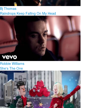
Bj Thomas
Raindrops Keep Falling On My Head
Robbie Williams
She's The One