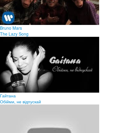
Bruno Mars
The Lazy Song
Гайтана
Обійми, не відпускай