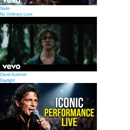
Sade
No Ordinary Love
David Kushner
Daylight