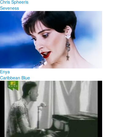
Chris Spheeris
Seveness
Enya
Caribbean Blue