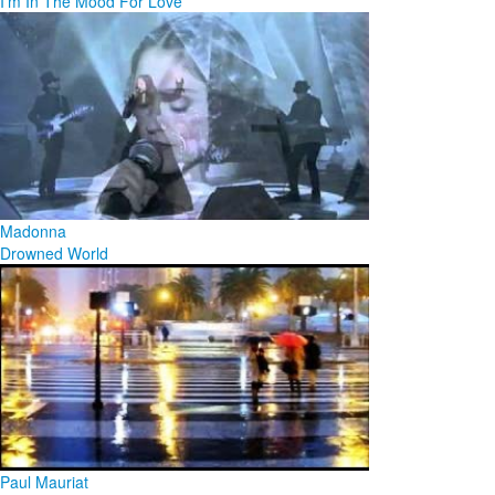
I'm In The Mood For Love
Madonna
Drowned World
Paul Mauriat