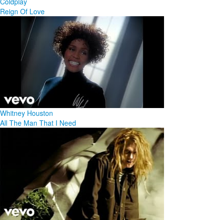
Coldplay
Reign Of Love
Whitney Houston
All The Man That I Need