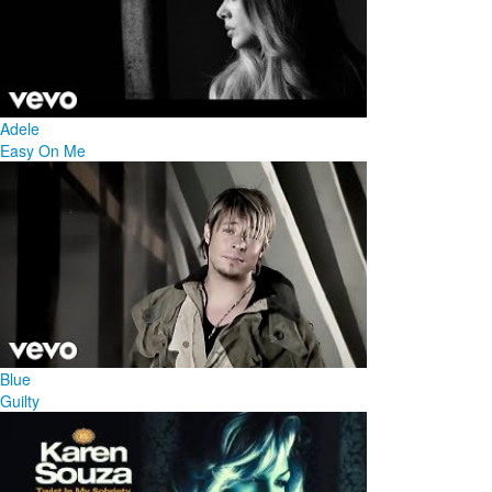
Adele
Easy On Me
Blue
Guilty