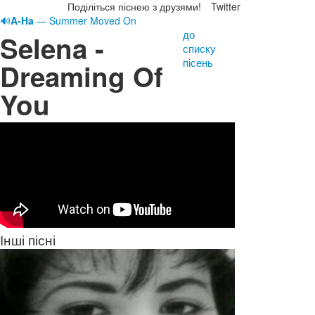
Поділіться піснею з друзями!
Twitter
🔊
A-Ha
— Summer Moved On
до
Selena -
списку
пісень
Dreaming Of
You
Інші пісні