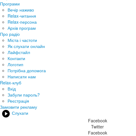
Програми
Вечір наживо
Relax-читання
Relax-персона
Архів програм
Про радіо
Міста і частоти
Як слухати онлайн
Лайфстайл
Контакти
Логотип
Потрібна допомога
Написати нам
Relax-клуб
Вхід
Забули пароль?
Реєстрація
Замовити рекламу
Слухати
Facebook
Twitter
Facebook