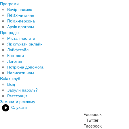
Програми
Вечір наживо
Relax-читання
Relax-персона
Архів програм
Про радіо
Міста і частоти
Як слухати онлайн
Лайфстайл
Контакти
Логотип
Потрібна допомога
Написати нам
Relax-клуб
Вхід
Забули пароль?
Реєстрація
Замовити рекламу
Слухати
Facebook
Twitter
Facebook