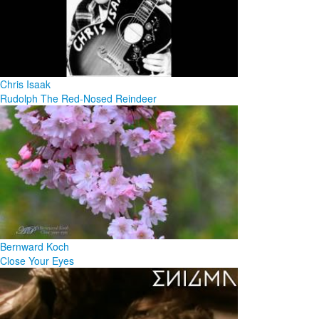
Chris Isaak
Rudolph The Red-Nosed Reindeer
Bernward Koch
Close Your Eyes