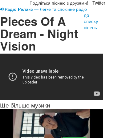
Поділіться піснею з друзями!
Twitter
🔊
Радіо Релакс
— Легке та спокійне радіо
до
Pieces Of A
списку
пісень
Dream - Night
Vision
Ще більше музики