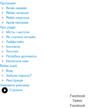
Програми
Вечір наживо
Relax-читання
Relax-персона
Архів програм
Про радіо
Міста і частоти
Як слухати онлайн
Лайфстайл
Контакти
Логотип
Потрібна допомога
Написати нам
Relax-клуб
Вхід
Забули пароль?
Реєстрація
Замовити рекламу
Слухати
Facebook
Twitter
Facebook