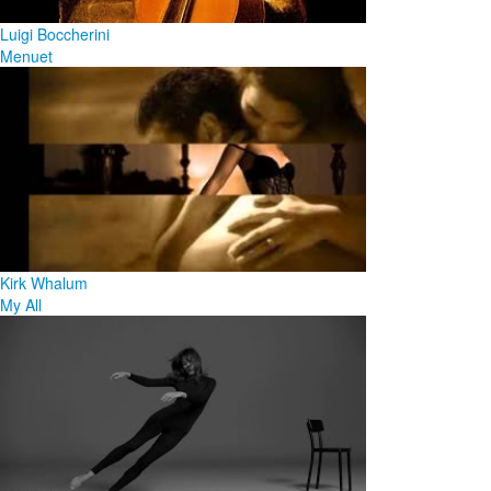
Luigi Boccherini
Menuet
Kirk Whalum
My All