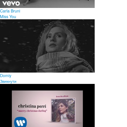
Carla Bruni
Miss You
Domiy
Звикнути