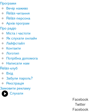
Програми
Вечір наживо
Relax-читання
Relax-персона
Архів програм
Про радіо
Міста і частоти
Як слухати онлайн
Лайфстайл
Контакти
Логотип
Потрібна допомога
Написати нам
Relax-клуб
Вхід
Забули пароль?
Реєстрація
Замовити рекламу
Слухати
Facebook
Twitter
Facebook