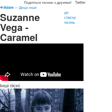
Поділіться піснею з друзями!
Twitter
🔊
Adam
— Дещо інше
до
Suzanne
списку
пісень
Vega -
Caramel
Інші пісні