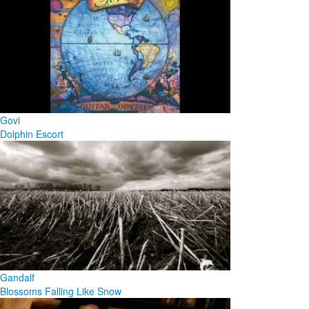
Govi
Dolphin Escort
Gandalf
Blossoms Falling Like Snow