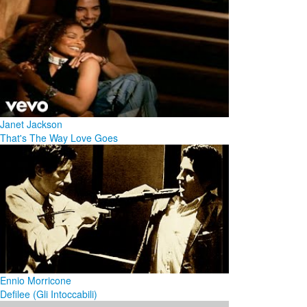
Janet Jackson
That's The Way Love Goes
Ennio Morricone
Defilee (Gli Intoccabili)