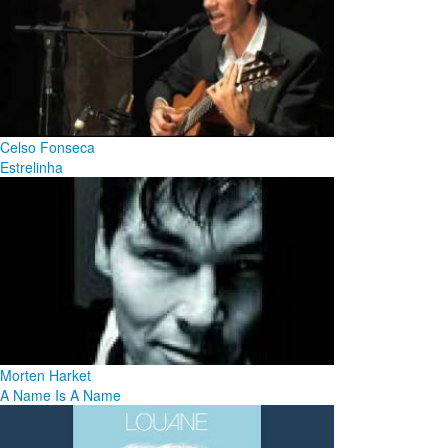
Celso Fonseca
Estrelinha
Morten Harket
A Name Is A Name