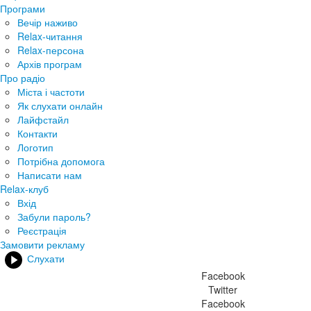
Програми
Вечір наживо
Relax-читання
Relax-персона
Архів програм
Про радіо
Міста і частоти
Як слухати онлайн
Лайфстайл
Контакти
Логотип
Потрібна допомога
Написати нам
Relax-клуб
Вхід
Забули пароль?
Реєстрація
Замовити рекламу
Слухати
Facebook
Twitter
Facebook