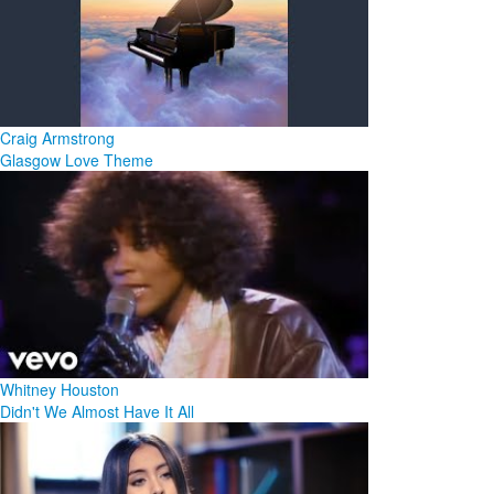
Craig Armstrong
Glasgow Love Theme
Whitney Houston
Didn't We Almost Have It All