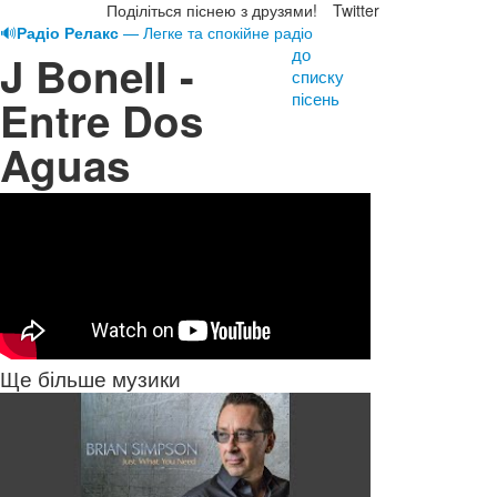
Поділіться піснею з друзями!
Twitter
🔊
Радіо Релакс
— Легке та спокійне радіо
до
J Bonell -
списку
пісень
Entre Dos
Aguas
Ще більше музики