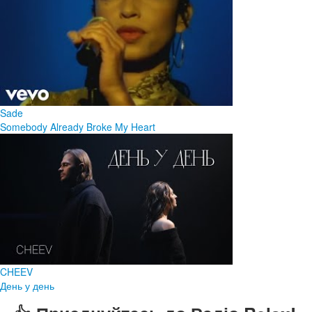
Sade
Somebody Already Broke My Heart
CHEEV
День у день