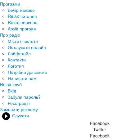
Програми
Вечір наживо
Relax-читання
Relax-персона
Архів програм
Про радіо
Міста і частоти
Як слухати онлайн
Лайфстайл
Контакти
Логотип
Потрібна допомога
Написати нам
Relax-клуб
Вхід
Забули пароль?
Реєстрація
Замовити рекламу
Слухати
Facebook
Twitter
Facebook