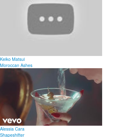
Keiko Matsui
Moroccan Ashes
Alessia Cara
Shapeshifter