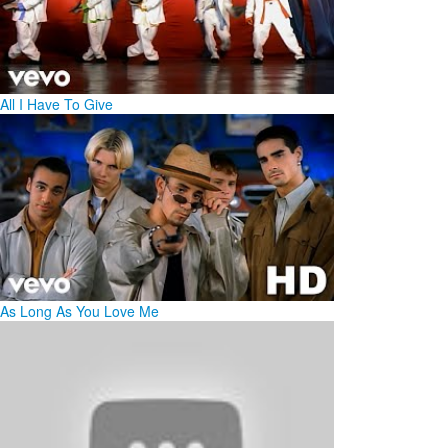
All I Have To Give
As Long As You Love Me