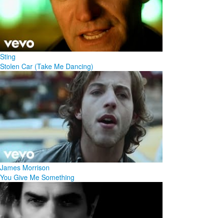
Sting
Stolen Car (Take Me Dancing)
James Morrison
You Give Me Something