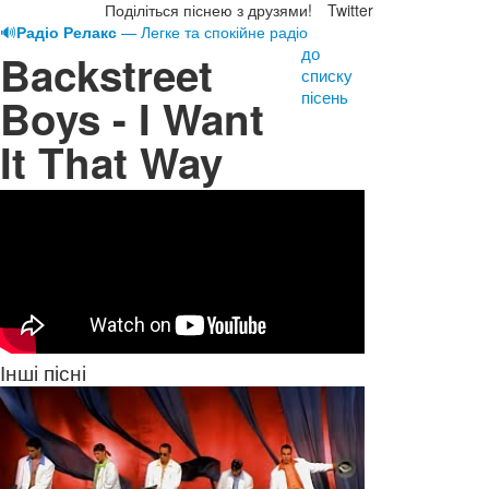
Поділіться піснею з друзями!
Twitter
🔊
Радіо Релакс
— Легке та спокійне радіо
до
Backstreet
списку
пісень
Boys - I Want
It That Way
Інші пісні