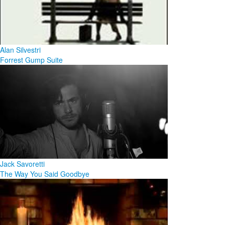
Alan Silvestri
Forrest Gump Suite
Jack Savoretti
The Way You Said Goodbye