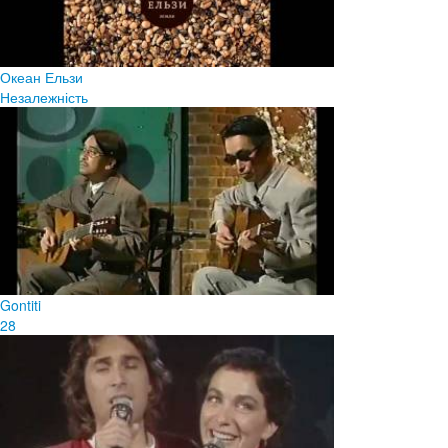
Океан Ельзи
Незалежність
Gontiti
28