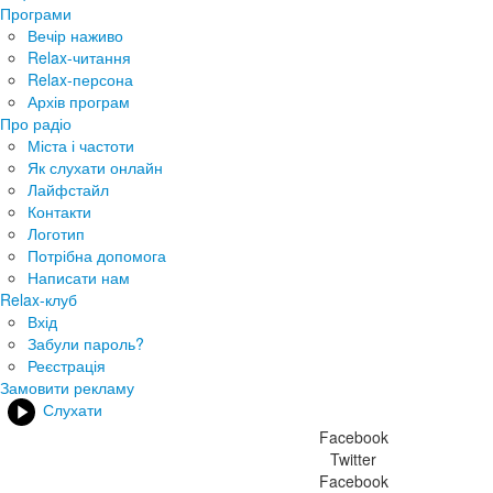
Програми
Вечір наживо
Relax-читання
Relax-персона
Архів програм
Про радіо
Міста і частоти
Як слухати онлайн
Лайфстайл
Контакти
Логотип
Потрібна допомога
Написати нам
Relax-клуб
Вхід
Забули пароль?
Реєстрація
Замовити рекламу
Слухати
Facebook
Twitter
Facebook