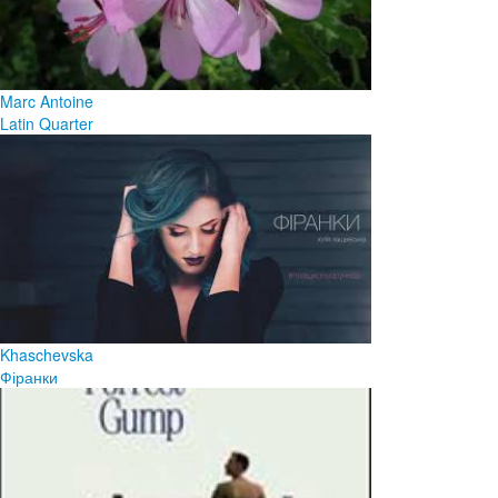
Marc Antoine
Latin Quarter
Khaschevska
Фіранки