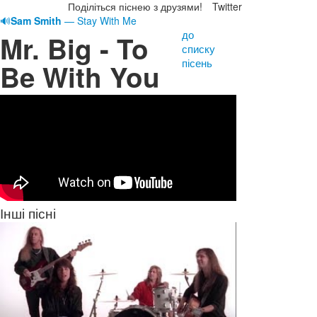
Поділіться піснею з друзями!
Twitter
🔊
Sam Smith
— Stay With Me
до
Mr. Big - To
списку
пісень
Be With You
Інші пісні