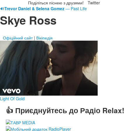
Поділіться піснею з друзями!
Twitter
🔊
Trevor Daniel & Selena Gomez
— Past Life
Skye Ross
Офіційний сайт
|
Вікіпедія
Light Of Gold
👍 Приєднуйтесь до Радіо Relax!