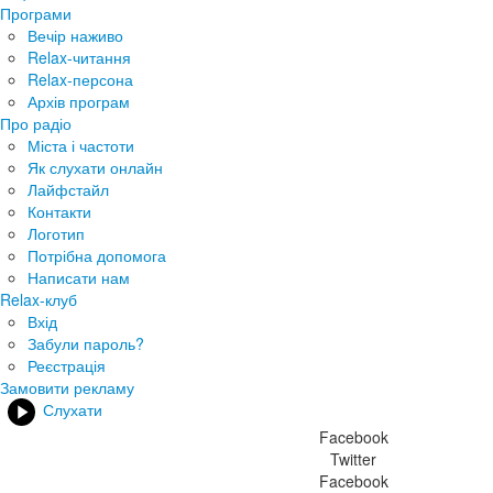
Програми
Вечір наживо
Relax-читання
Relax-персона
Архів програм
Про радіо
Міста і частоти
Як слухати онлайн
Лайфстайл
Контакти
Логотип
Потрібна допомога
Написати нам
Relax-клуб
Вхід
Забули пароль?
Реєстрація
Замовити рекламу
Слухати
Facebook
Twitter
Facebook