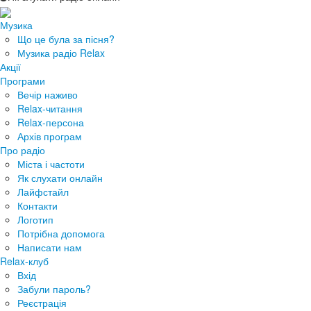
Музика
Що це була за пісня?
Музика радіо Relax
Акції
Програми
Вечір наживо
Relax-читання
Relax-персона
Архів програм
Про радіо
Міста і частоти
Як слухати онлайн
Лайфстайл
Контакти
Логотип
Потрібна допомога
Написати нам
Relax-клуб
Вхід
Забули пароль?
Реєстрація