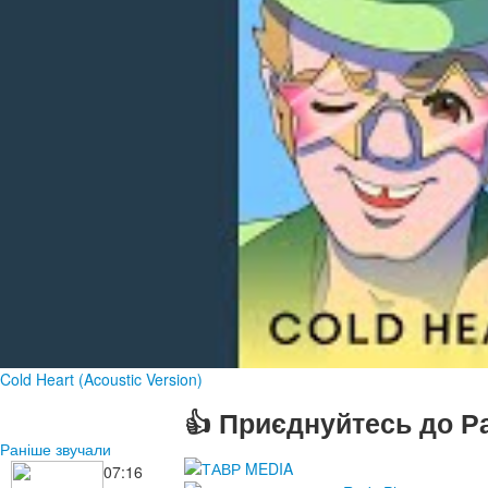
Cold Heart (Acoustic Version)
👍 Приєднуйтесь до Ра
Раніше звучали
07:16