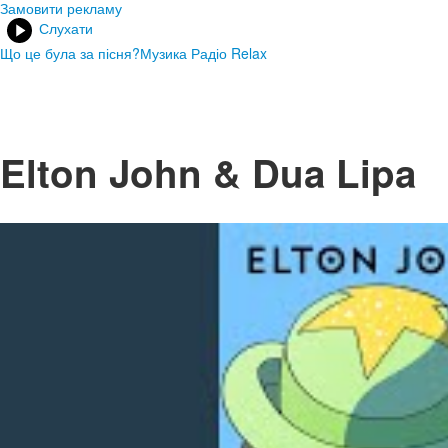
Замовити рекламу
Слухати
Що це була за пісня?
Музика Радіо Relax
Elton John & Dua Lipa