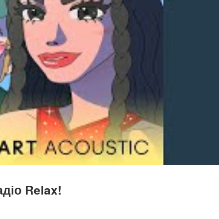
діо Relax!