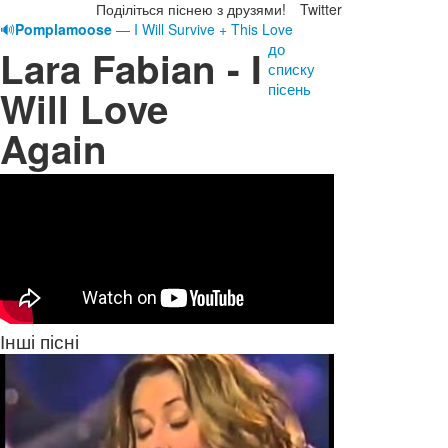
Поділіться піснею з друзями!
Twitter
🔊
Pomplamoose
— I Will Survive + This Love
до
Lara Fabian - I
списку
пісень
Will Love
Again
Інші пісні