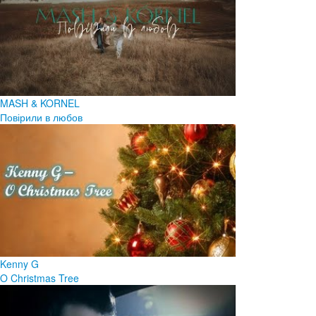
MASH & KORNEL
Повірили в любов
Kenny G
O Christmas Tree