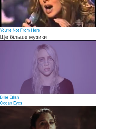
You're Not From Here
Ще більше музики
Billie Eilish
Ocean Eyes