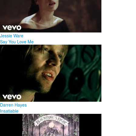
Jessie Ware
Say You Love Me
Darren Hayes
Insatiable