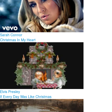
Sarah Connor
Christmas In My Heart
Elvis Presley
If Every Day Was Like Christmas