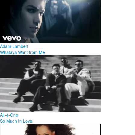
Adam Lambert
Whataya Want from Me
All-4-One
So Much In Love