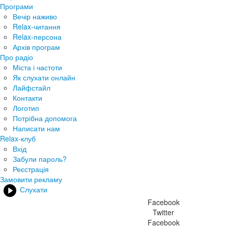
Програми
Вечір наживо
Relax-читання
Relax-персона
Архів програм
Про радіо
Міста і частоти
Як слухати онлайн
Лайфстайл
Контакти
Логотип
Потрібна допомога
Написати нам
Relax-клуб
Вхід
Забули пароль?
Реєстрація
Замовити рекламу
Слухати
Facebook
Twitter
Facebook