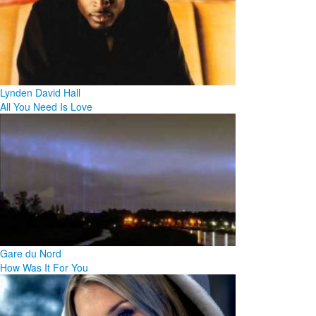
Lynden David Hall
All You Need Is Love
Gare du Nord
How Was It For You