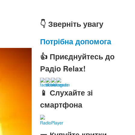
👇 Зверніть увагу
Потрібна допомога
👍 Приєднуйтесь до
Радіо Relax!
📱 Слухайте зі
смартфона
RadioPlayer
🎫 Купуйте квитки