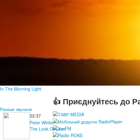
In The Morning Light
👍 Приєднуйтесь до Ра
Раніше звучали
22:37
Peter White
The Look Of Love