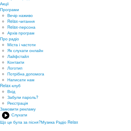
Акції
Програми
Вечір наживо
Relax-читання
Relax-персона
Архів програм
Про радіо
Міста і частоти
Як слухати онлайн
Лайфстайл
Контакти
Логотип
Потрібна допомога
Написати нам
Relax-клуб
Вхід
Забули пароль?
Реєстрація
Замовити рекламу
Слухати
Що це була за пісня?
Музика Радіо Relax