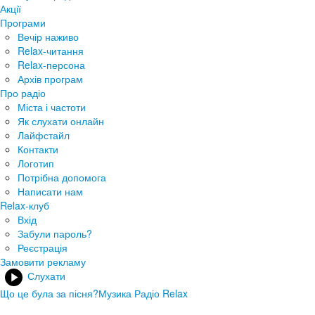
Акції
Програми
Вечір наживо
Relax-читання
Relax-персона
Архів програм
Про радіо
Міста і частоти
Як слухати онлайн
Лайфстайл
Контакти
Логотип
Потрібна допомога
Написати нам
Relax-клуб
Вхід
Забули пароль?
Реєстрація
Замовити рекламу
Слухати
Що це була за пісня?
Музика Радіо Relax