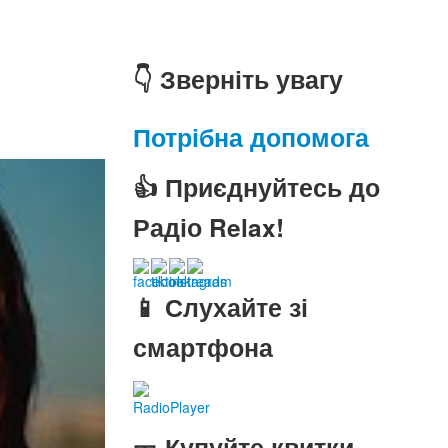
👇 Зверніть увагу
Потрібна допомога
👍 Приєднуйтесь до
Радіо Relax!
📱 Слухайте зі
смартфона
RadioPlayer
🎫 Купуйте квитки