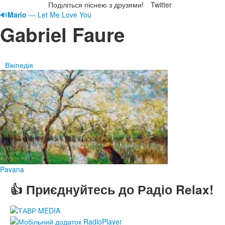
Поділіться піснею з друзями!
Twitter
🔊
Mario
— Let Me Love You
Gabriel Faure
Вікіпедія
Pavana
👍 Приєднуйтесь до Радіо Relax!