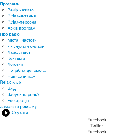
Програми
Вечір наживо
Relax-читання
Relax-персона
Архів програм
Про радіо
Міста і частоти
Як слухати онлайн
Лайфстайл
Контакти
Логотип
Потрібна допомога
Написати нам
Relax-клуб
Вхід
Забули пароль?
Реєстрація
Замовити рекламу
Слухати
Facebook
Twitter
Facebook