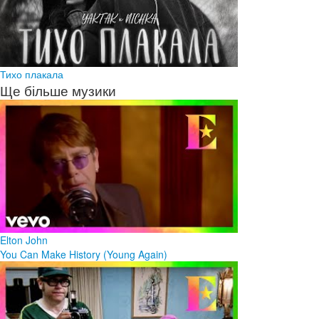
Тихо плакала
Ще більше музики
Elton John
You Can Make History (Young Again)