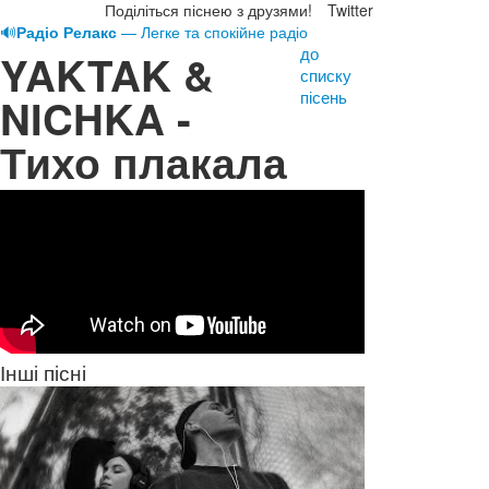
Поділіться піснею з друзями!
Twitter
🔊
Радіо Релакс
— Легке та спокійне радіо
до
YAKTAK &
списку
пісень
NICHKA -
Тихо плакала
Інші пісні