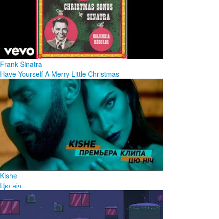
Frank Sinatra
Have Yourself A Merry Little Christmas
Kishe
Цю ніч