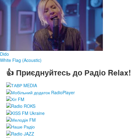
Dido
White Flag (Acoustic)
👍 Приєднуйтесь до Радіо Relax!