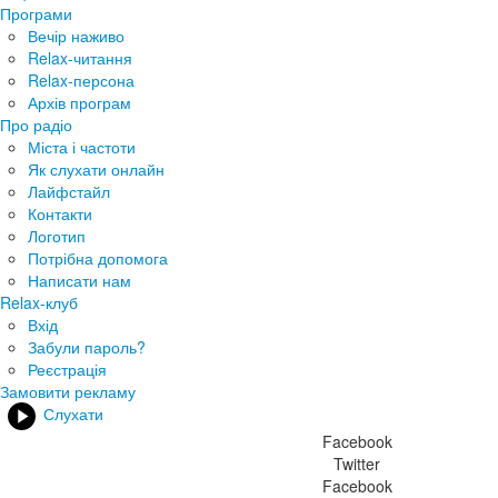
Програми
Вечір наживо
Relax-читання
Relax-персона
Архів програм
Про радіо
Міста і частоти
Як слухати онлайн
Лайфстайл
Контакти
Логотип
Потрібна допомога
Написати нам
Relax-клуб
Вхід
Забули пароль?
Реєстрація
Замовити рекламу
Слухати
Facebook
Twitter
Facebook