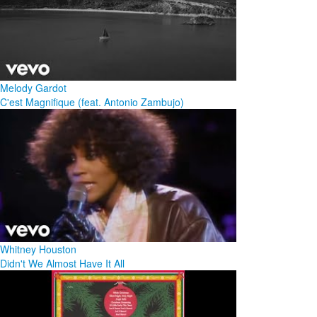
Melody Gardot
C'est Magnifique (feat. Antonio Zambujo)
Whitney Houston
Didn't We Almost Have It All