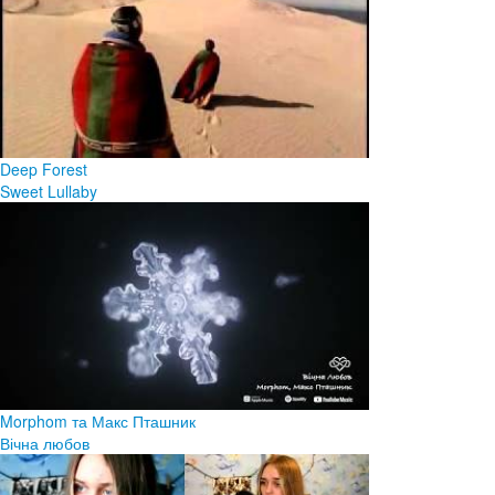
Deep Forest
Sweet Lullaby
Morphom та Макс Пташник
Вічна любов