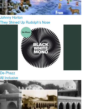
Johnny Horton
They Shined Up Rudolph's Nose
De-Phazz
All Inclusive