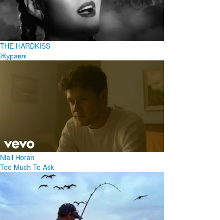
THE HARDKISS
Журавлі
Niall Horan
Too Much To Ask