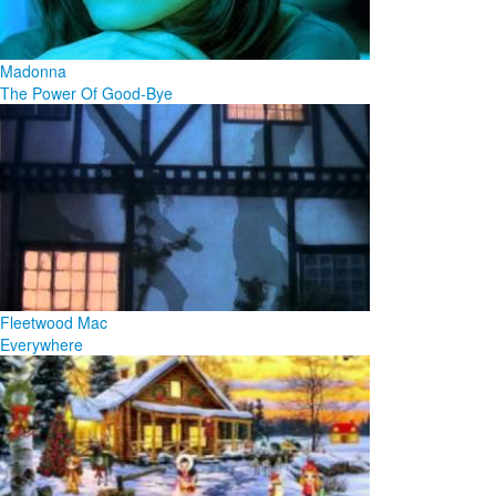
Madonna
The Power Of Good-Bye
Fleetwood Mac
Everywhere