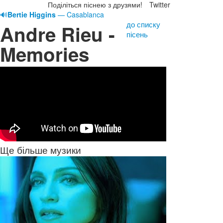
Поділіться піснею з друзями!
Twitter
🔊
Bertie Higgins
— Casablanca
до списку
Andre Rieu -
пісень
Memories
Ще більше музики