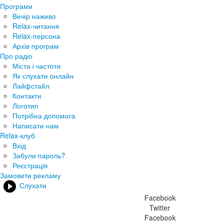
Програми
Вечір наживо
Relax-читання
Relax-персона
Архів програм
Про радіо
Міста і частоти
Як слухати онлайн
Лайфстайл
Контакти
Логотип
Потрібна допомога
Написати нам
Relax-клуб
Вхід
Забули пароль?
Реєстрація
Замовити рекламу
Слухати
Facebook
Twitter
Facebook