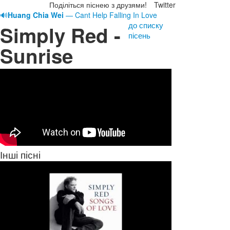
Поділіться піснею з друзями!
Twitter
🔊
Huang Chia Wei
— Cant Help Falling In Love
до списку
Simply Red -
пісень
Sunrise
Інші пісні