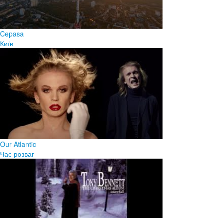
Cepasa
Київ
Our Atlantic
Час розваг