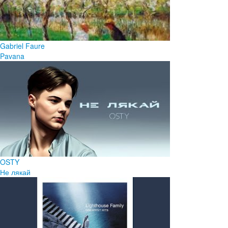
Gabriel Faure
Pavana
OSTY
Не лякай