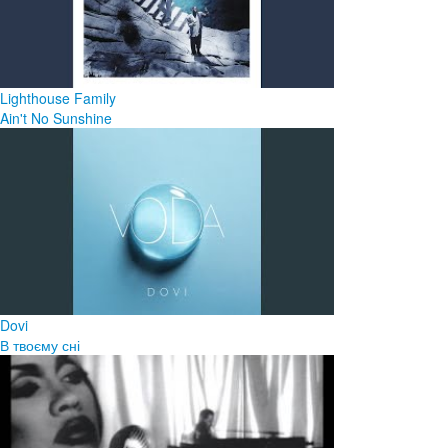
Lighthouse Family
Ain't No Sunshine
Dovi
В твоєму сні