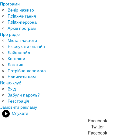
Програми
Вечір наживо
Relax-читання
Relax-персона
Архів програм
Про радіо
Міста і частоти
Як слухати онлайн
Лайфстайл
Контакти
Логотип
Потрібна допомога
Написати нам
Relax-клуб
Вхід
Забули пароль?
Реєстрація
Замовити рекламу
Слухати
Facebook
Twitter
Facebook