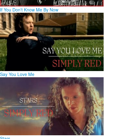
If You Don't Know Me By Now
Say You Love Me
Stars