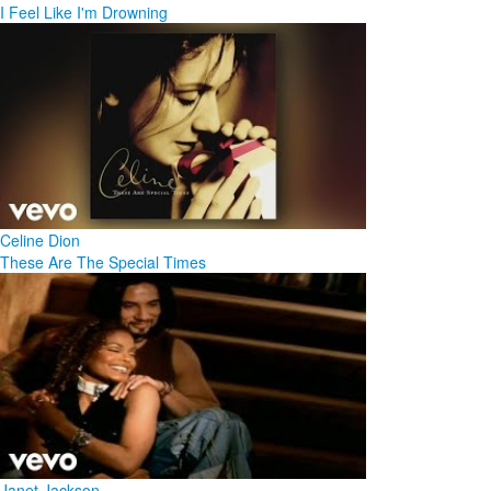
I Feel Like I'm Drowning
Celine Dion
These Are The Special Times
Janet Jackson