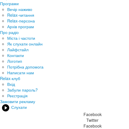
Програми
Вечір наживо
Relax-читання
Relax-персона
Архів програм
Про радіо
Міста і частоти
Як слухати онлайн
Лайфстайл
Контакти
Логотип
Потрібна допомога
Написати нам
Relax-клуб
Вхід
Забули пароль?
Реєстрація
Замовити рекламу
Слухати
Facebook
Twitter
Facebook