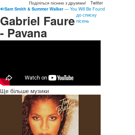
Поділіться піснею з друзями!
Twitter
🔊
Sam Smith & Summer Walker
— You Will Be Found
до списку
Gabriel Faure
пісень
- Pavana
Ще більше музики