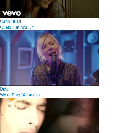
Carla Bruni
Quelqu'un M'a Dit
Dido
White Flag (Acoustic)