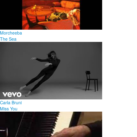
Morcheeba
The Sea
Carla Bruni
Miss You