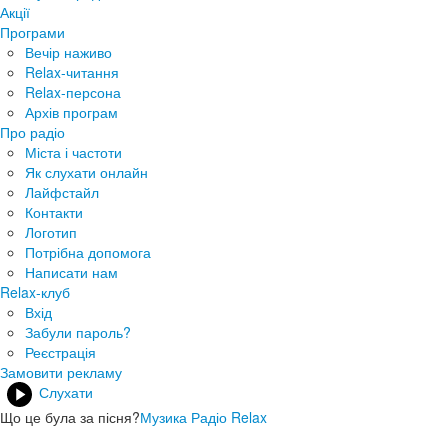
Акції
Програми
Вечір наживо
Relax-читання
Relax-персона
Архів програм
Про радіо
Міста і частоти
Як слухати онлайн
Лайфстайл
Контакти
Логотип
Потрібна допомога
Написати нам
Relax-клуб
Вхід
Забули пароль?
Реєстрація
Замовити рекламу
Слухати
Що це була за пісня?
Музика Радіо Relax