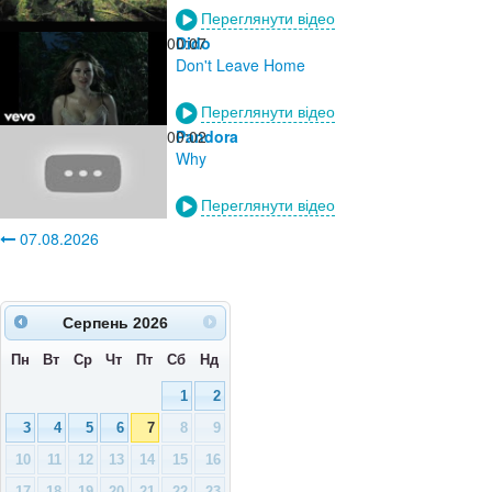
Переглянути відео
00:07
Dido
Don't Leave Home
Переглянути відео
00:02
Pandora
Why
Переглянути відео
07.08.2026
Серпень
2026
Пн
Вт
Ср
Чт
Пт
Сб
Нд
1
2
3
4
5
6
7
8
9
10
11
12
13
14
15
16
17
18
19
20
21
22
23