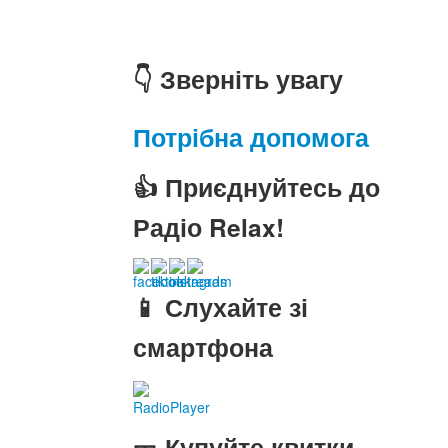
👇 Зверніть увагу
Потрібна допомога
👍 Приєднуйтесь до
Радіо Relax!
📱 Слухайте зі
смартфона
RadioPlayer
🎫 Купуйте квитки