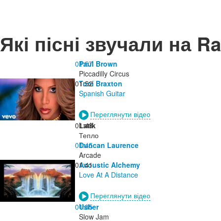
Які пісні звучали на R
01:57
Paul Brown
Piccadilly Circus
01:52
Toni Braxton
Spanish Guitar
Переглянути відео
01:48
Latik
Тепло
01:45
Duncan Laurence
Arcade
01:41
Acoustic Alchemy
Love At A Distance
Переглянути відео
01:35
Usher
Slow Jam