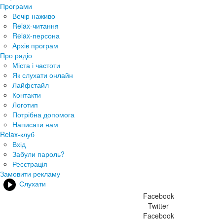
Програми
Вечір наживо
Relax-читання
Relax-персона
Архів програм
Про радіо
Міста і частоти
Як слухати онлайн
Лайфстайл
Контакти
Логотип
Потрібна допомога
Написати нам
Relax-клуб
Вхід
Забули пароль?
Реєстрація
Замовити рекламу
Слухати
Facebook
Twitter
Facebook