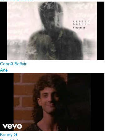
Сергій Бабкін
Але
Kenny G