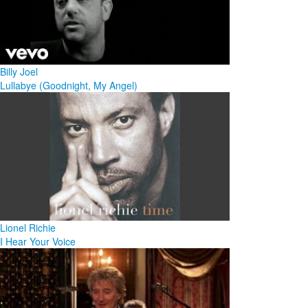
Billy Joel
Lullabye (Goodnight, My Angel)
Lionel Richie
I Hear Your Voice