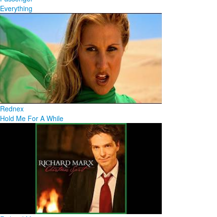
Everything
Rednex
Hold Me For A While