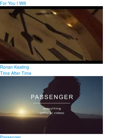
For You I Will
Ronan Keating
Time After Time
Passenger