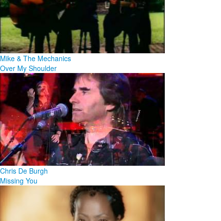
Mike & The Mechanics
Over My Shoulder
Chris De Burgh
Missing You