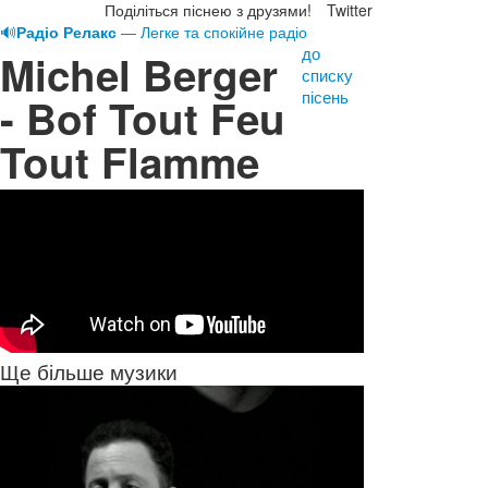
Поділіться піснею з друзями!
Twitter
🔊
Радіо Релакс
— Легке та спокійне радіо
до
Michel Berger
списку
пісень
- Bof Tout Feu
Tout Flamme
Ще більше музики