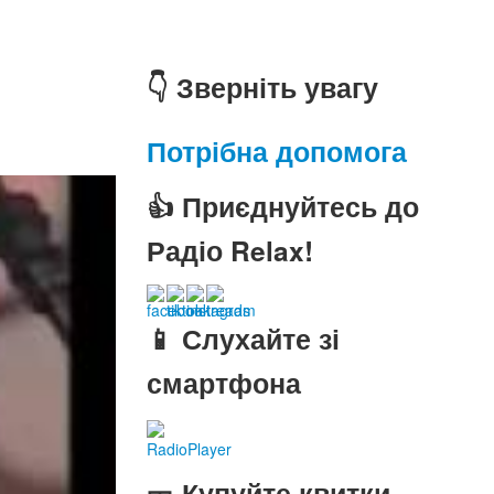
👇 Зверніть увагу
Потрібна допомога
👍 Приєднуйтесь до
Радіо Relax!
📱 Слухайте зі
смартфона
RadioPlayer
🎫 Купуйте квитки