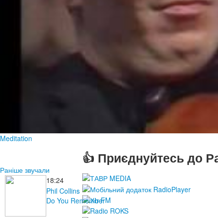
Meditation
👍 Приєднуйтесь до Ра
Раніше звучали
18:24
Phil Collins
Do You Remember