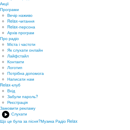
Акції
Програми
Вечір наживо
Relax-читання
Relax-персона
Архів програм
Про радіо
Міста і частоти
Як слухати онлайн
Лайфстайл
Контакти
Логотип
Потрібна допомога
Написати нам
Relax-клуб
Вхід
Забули пароль?
Реєстрація
Замовити рекламу
Слухати
Що це була за пісня?
Музика Радіо Relax