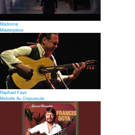
Madonna
Masterpiece
Raphael Fays
Melodie Au Crepuscule