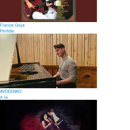
Francis Goya
Perfidia
AVDEENKO
А ти