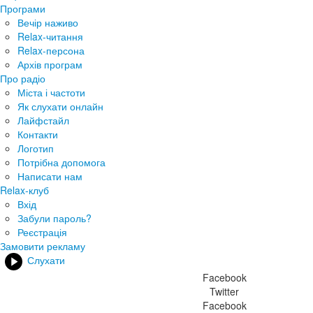
Програми
Вечір наживо
Relax-читання
Relax-персона
Архів програм
Про радіо
Міста і частоти
Як слухати онлайн
Лайфстайл
Контакти
Логотип
Потрібна допомога
Написати нам
Relax-клуб
Вхід
Забули пароль?
Реєстрація
Замовити рекламу
Слухати
Facebook
Twitter
Facebook