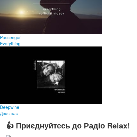
Passenger
Everything
Deepwine
Двоє нас
👍 Приєднуйтесь до Радіо Relax!