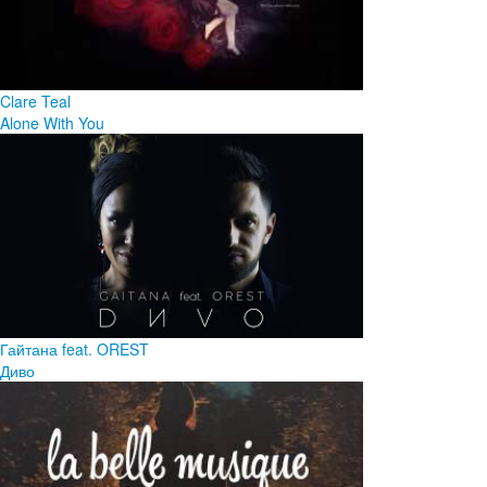
Clare Teal
Alone With You
Гайтана feat. OREST
Диво