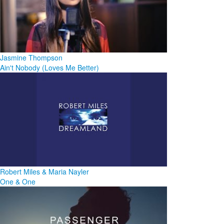
Jasmine Thompson
Ain't Nobody (Loves Me Better)
Robert Miles & Maria Nayler
One & One