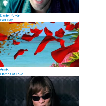
Daniel Powter
Bad Day
Armik
Flames of Love