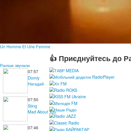
Un Homme Et Une Femme
👍 Приєднуйтесь до Ра
Раніше звучали
07:57
Domiy
Нагадай
07:50
Sting
Mad About You
07:46