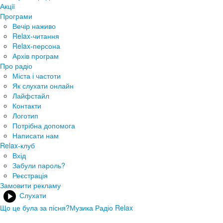
Акції
Програми
Вечір наживо
Relax-читання
Relax-персона
Архів програм
Про радіо
Міста і частоти
Як слухати онлайн
Лайфстайл
Контакти
Логотип
Потрібна допомога
Написати нам
Relax-клуб
Вхід
Забули пароль?
Реєстрація
Замовити рекламу
Слухати
Що це була за пісня?
Музика Радіо Relax