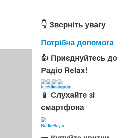
👇 Зверніть увагу
Потрібна допомога
👍 Приєднуйтесь до
Радіо Relax!
📱 Слухайте зі
смартфона
RadioPlayer
🎫 Купуйте квитки