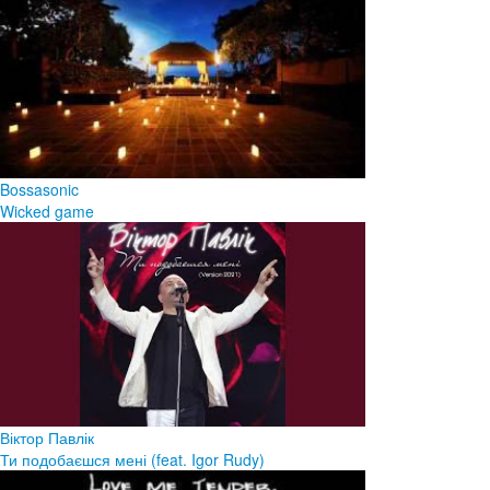
Bossasonic
Wicked game
Віктор Павлік
Ти подобаєшся мені (feat. Igor Rudy)