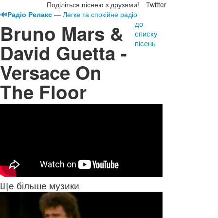
Поділіться піснею з друзями!
Twitter
🔊
Радіо Релакс
— Легке та спокійне радіо
до
Bruno Mars &
списку
пісень
David Guetta -
Versace On
The Floor
Ще більше музики