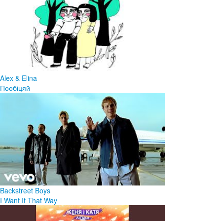
Alex & Elina
Пообіцяй
Backstreet Boys
I Want It That Way