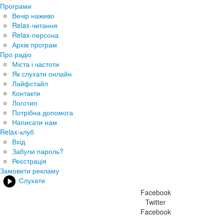
Програми
Вечір наживо
Relax-читання
Relax-персона
Архів програм
Про радіо
Міста і частоти
Як слухати онлайн
Лайфстайл
Контакти
Логотип
Потрібна допомога
Написати нам
Relax-клуб
Вхід
Забули пароль?
Реєстрація
Замовити рекламу
Слухати
Facebook
Twitter
Facebook