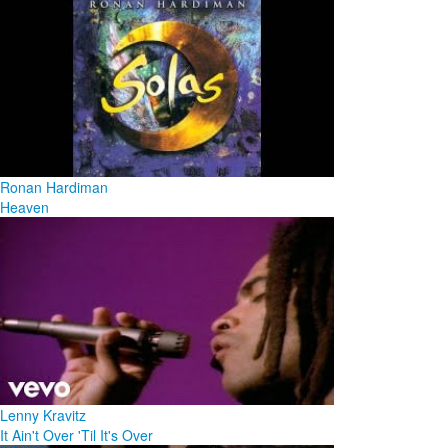
Ronan Hardiman
Heaven
Lenny Kravitz
It Ain't Over 'Til It's Over