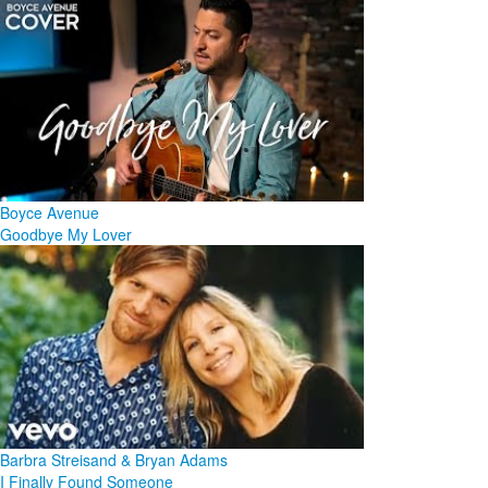
Boyce Avenue
Goodbye My Lover
Barbra Streisand & Bryan Adams
I Finally Found Someone