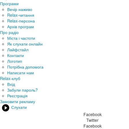
Програми
Вечір наживо
Relax-читання
Relax-персона
Архів програм
Про радіо
Міста і частоти
Як слухати онлайн
Лайфстайл
Контакти
Логотип
Потрібна допомога
Написати нам
Relax-клуб
Вхід
Забули пароль?
Реєстрація
Замовити рекламу
Слухати
Facebook
Twitter
Facebook