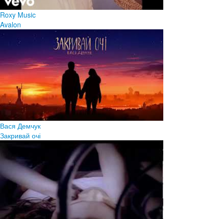
Roxy Music
Avalon
Вася Демчук
Закривай очі