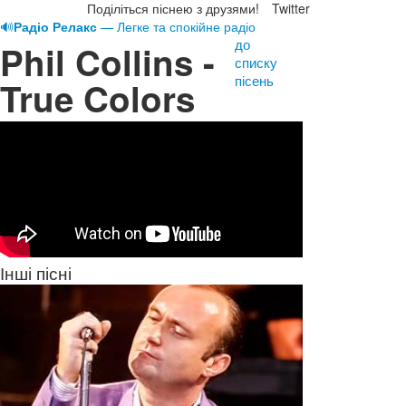
Поділіться піснею з друзями!
Twitter
🔊
Радіо Релакс
— Легке та спокійне радіо
до
Phil Collins -
списку
пісень
True Colors
Інші пісні