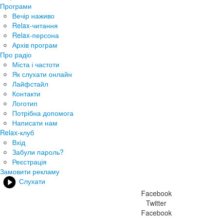
Програми
Вечір наживо
Relax-читання
Relax-персона
Архів програм
Про радіо
Міста і частоти
Як слухати онлайн
Лайфстайл
Контакти
Логотип
Потрібна допомога
Написати нам
Relax-клуб
Вхід
Забули пароль?
Реєстрація
Замовити рекламу
Слухати
Facebook
Twitter
Facebook