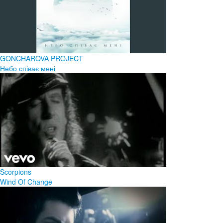
GONCHAROVA PROJECT
Небо співає мені
Scorpions
Wind Of Change