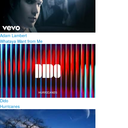
Adam Lambert
Whataya Want from Me
Dido
Hurricanes