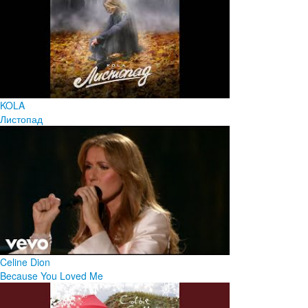
KOLA
Листопад
Celine Dion
Because You Loved Me