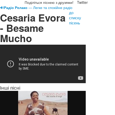
Поділіться піснею з друзями!
Twitter
🔊
Радіо Релакс
— Легке та спокійне радіо
до
Cesaria Evora
списку
пісень
- Besame
Mucho
Інші пісні