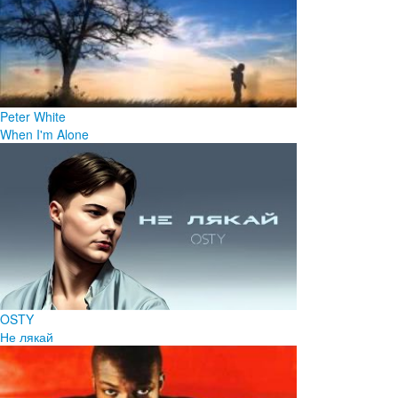
Peter White
When I'm Alone
OSTY
Не лякай