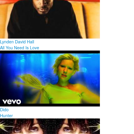
Lynden David Hall
All You Need Is Love
Dido
Hunter