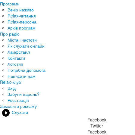
Програми
Вечір наживо
Relax-читання
Relax-персона
Архів програм
Про радіо
Міста і частоти
Як слухати онлайн
Лайфстайл
Контакти
Логотип
Потрібна допомога
Написати нам
Relax-клуб
Вхід
Забули пароль?
Реєстрація
Замовити рекламу
Слухати
Facebook
Twitter
Facebook