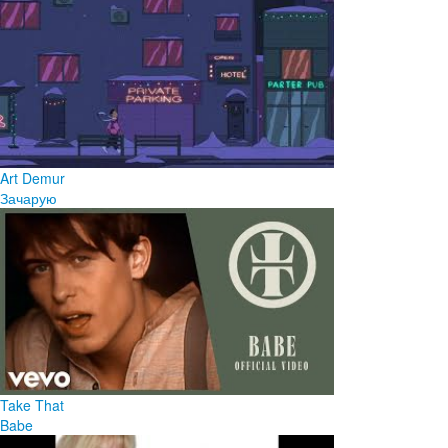
Art Demur
Зачарую
Take That
Babe