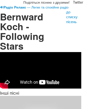
Поділіться піснею з друзями!
Twitter
🔊
Радіо Релакс
— Легке та спокійне радіо
до
Bernward
списку
пісень
Koch -
Following
Stars
Інші пісні