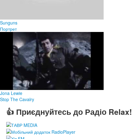
Sunguns
Портрет
Jona Lewie
Stop The Cavalry
👍 Приєднуйтесь до Радіо Relax!