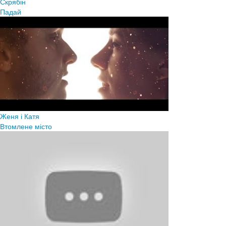
Скрябін
Падай
Женя і Катя
Втомлене місто