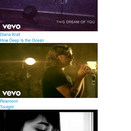
Diana Krall
How Deep Is the Ocean
Reamonn
Tonight