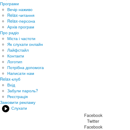
Програми
Вечір наживо
Relax-читання
Relax-персона
Архів програм
Про радіо
Міста і частоти
Як слухати онлайн
Лайфстайл
Контакти
Логотип
Потрібна допомога
Написати нам
Relax-клуб
Вхід
Забули пароль?
Реєстрація
Замовити рекламу
Слухати
Facebook
Twitter
Facebook