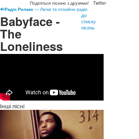
Поділіться піснею з друзями!
Twitter
🔊
Радіо Релакс
— Легке та спокійне радіо
до
Babyface -
списку
пісень
The
Loneliness
Інші пісні