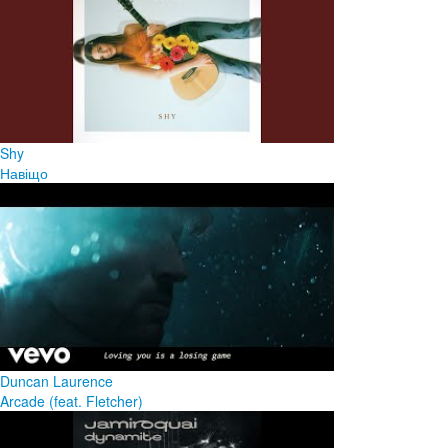
Shy
Навіщо
Duncan Laurence
Arcade (feat. Fletcher)