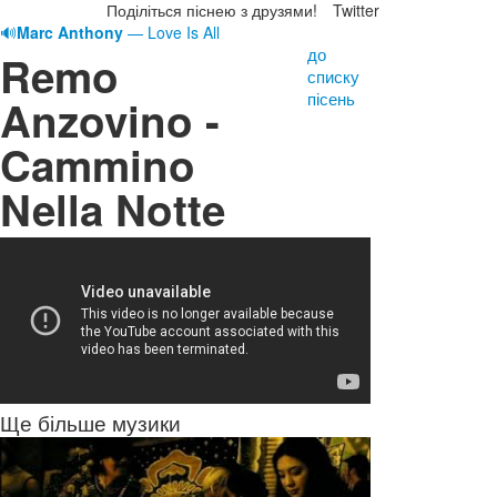
Поділіться піснею з друзями!
Twitter
🔊
Marc Anthony
— Love Is All
до
Remo
списку
пісень
Anzovino -
Cammino
Nella Notte
Ще більше музики