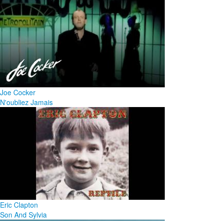
Joe Cocker
N'oubliez Jamais
Eric Clapton
Son And Sylvia