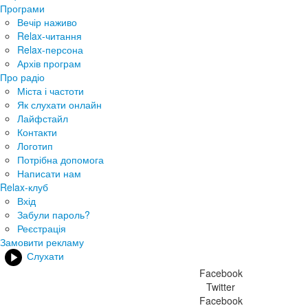
Програми
Вечір наживо
Relax-читання
Relax-персона
Архів програм
Про радіо
Міста і частоти
Як слухати онлайн
Лайфстайл
Контакти
Логотип
Потрібна допомога
Написати нам
Relax-клуб
Вхід
Забули пароль?
Реєстрація
Замовити рекламу
Слухати
Facebook
Twitter
Facebook