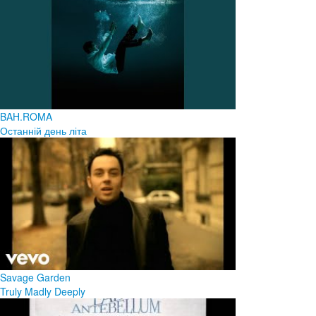
BAH.ROMA
Останній день літа
Savage Garden
Truly Madly Deeply