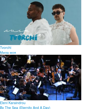
Tvorchi
Мила моя
Eleni Karaindrou
By The Sea (Eternity And A Day)