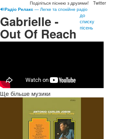
Поділіться піснею з друзями!
Twitter
🔊
Радіо Релакс
— Легке та спокійне радіо
до
Gabrielle -
списку
пісень
Out Of Reach
Ще більше музики