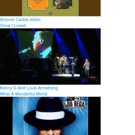
Antonio Carlos Jobim
Once I Loved
Kenny G And Louis Armstrong
What A Wonderful World