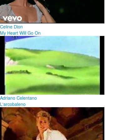
Celine Dion
My Heart Will Go On
Adriano Celentano
L'arcobaleno