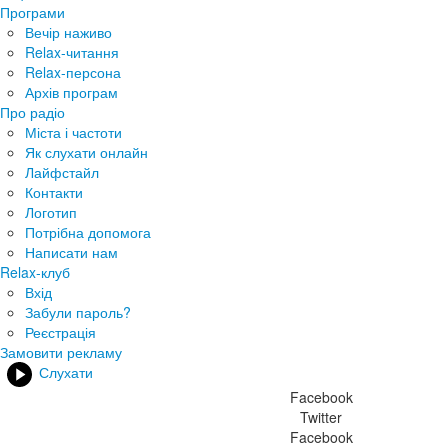
Програми
Вечір наживо
Relax-читання
Relax-персона
Архів програм
Про радіо
Міста і частоти
Як слухати онлайн
Лайфстайл
Контакти
Логотип
Потрібна допомога
Написати нам
Relax-клуб
Вхід
Забули пароль?
Реєстрація
Замовити рекламу
Слухати
Facebook
Twitter
Facebook