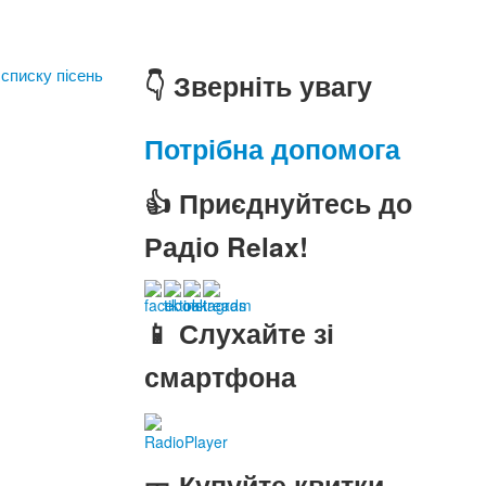
 списку пісень
👇 Зверніть увагу
Потрібна допомога
👍 Приєднуйтесь до
Радіо Relax!
📱 Слухайте зі
смартфона
RadioPlayer
🎫 Купуйте квитки