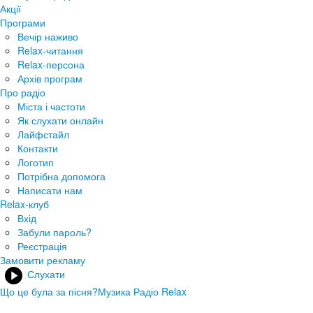
Акції
Програми
Вечір наживо
Relax-читання
Relax-персона
Архів програм
Про радіо
Міста і частоти
Як слухати онлайн
Лайфстайл
Контакти
Логотип
Потрібна допомога
Написати нам
Relax-клуб
Вхід
Забули пароль?
Реєстрація
Замовити рекламу
Слухати
Що це була за пісня?
Музика Радіо Relax