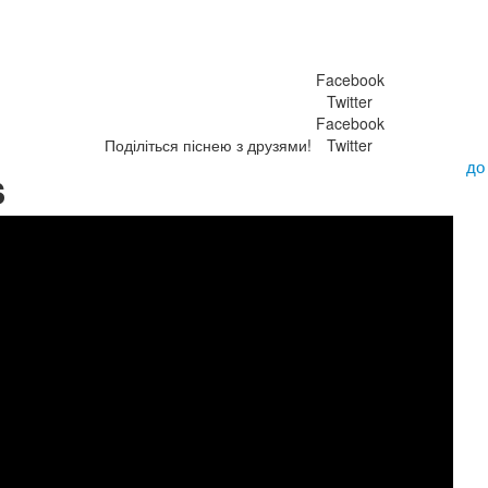
Facebook
Twitter
Facebook
Поділіться піснею з друзями!
Twitter
до
s