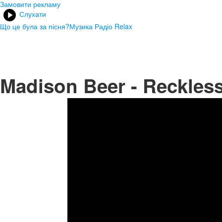
Замовити рекламу
Слухати
Що це була за пісня?
Музика Радіо Relax
Madison Beer - Reckles