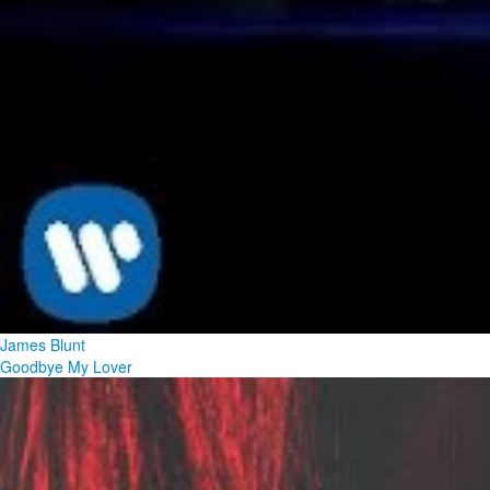
James Blunt
Goodbye My Lover