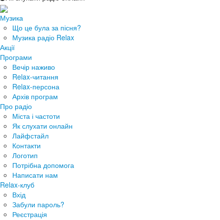
Музика
Що це була за пісня?
Музика радіо Relax
Акції
Програми
Вечір наживо
Relax-читання
Relax-персона
Архів програм
Про радіо
Міста і частоти
Як слухати онлайн
Лайфстайл
Контакти
Логотип
Потрібна допомога
Написати нам
Relax-клуб
Вхід
Забули пароль?
Реєстрація