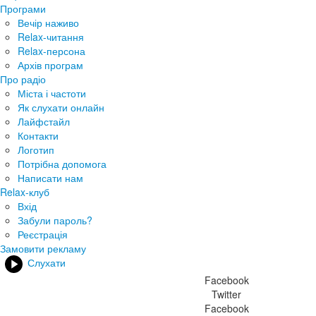
Програми
Вечір наживо
Relax-читання
Relax-персона
Архів програм
Про радіо
Міста і частоти
Як слухати онлайн
Лайфстайл
Контакти
Логотип
Потрібна допомога
Написати нам
Relax-клуб
Вхід
Забули пароль?
Реєстрація
Замовити рекламу
Слухати
Facebook
Twitter
Facebook