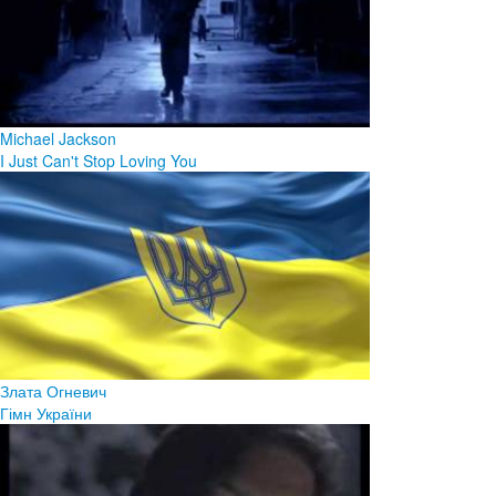
Michael Jackson
I Just Can't Stop Loving You
Злата Огневич
Гімн України