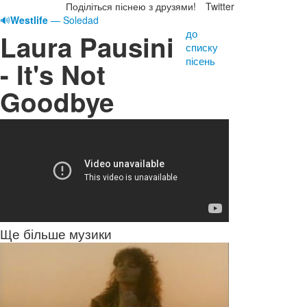
Поділіться піснею з друзями!
Twitter
🔊
Westlife
— Soledad
до
Laura Pausini
списку
пісень
- It's Not
Goodbye
Ще більше музики