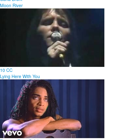
Moon River
10 CC
Lying Here With You