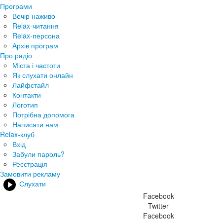
Програми
Вечір наживо
Relax-читання
Relax-персона
Архів програм
Про радіо
Міста і частоти
Як слухати онлайн
Лайфстайл
Контакти
Логотип
Потрібна допомога
Написати нам
Relax-клуб
Вхід
Забули пароль?
Реєстрація
Замовити рекламу
Слухати
Facebook
Twitter
Facebook