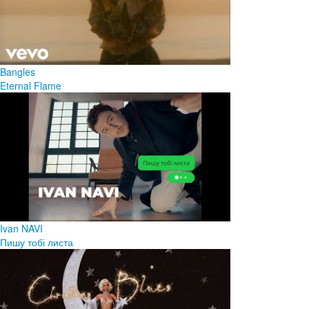
Bangles
Eternal Flame
Ivan NAVI
Пишу тобі листа