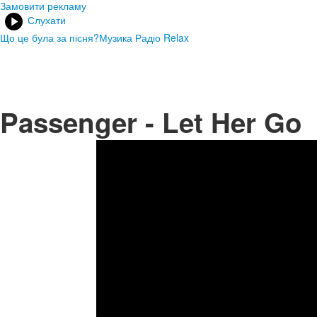
Замовити рекламу
Слухати
Що це була за пісня?
Музика Радіо Relax
Passenger - Let Her Go