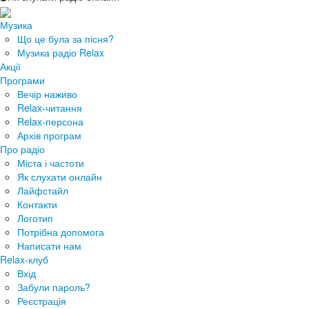
Музика
Що це була за пісня?
Музика радіо Relax
Акції
Програми
Вечір наживо
Relax-читання
Relax-персона
Архів програм
Про радіо
Міста і частоти
Як слухати онлайн
Лайфстайл
Контакти
Логотип
Потрібна допомога
Написати нам
Relax-клуб
Вхід
Забули пароль?
Реєстрація