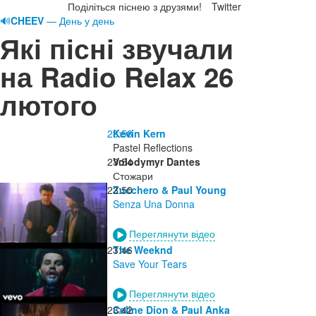
Поділіться піснею з друзями!
Twitter
🔊
CHEEV
— День у день
Які пісні звучали
на Radio Relax 26
лютого
23:58
Kevin Kern
Pastel Reflections
23:54
Volodymyr Dantes
Стожари
23:50
Zucchero & Paul Young
Senza Una Donna
Переглянути відео
23:46
The Weeknd
Save Your Tears
Переглянути відео
23:42
Celine Dion & Paul Anka