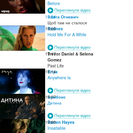
Before
Переглянути відео
19:24
Злата Огневич
Щоб там не сталося
19:20
Rednex
Hold Me For A While
Переглянути відео
19:17
Trevor Daniel & Selena
Gomez
Past Life
19:14
Enya
Anywhere Is
Переглянути відео
19:07
Бумбокс
Дитина
Переглянути відео
19:03
Darren Hayes
Insatiable