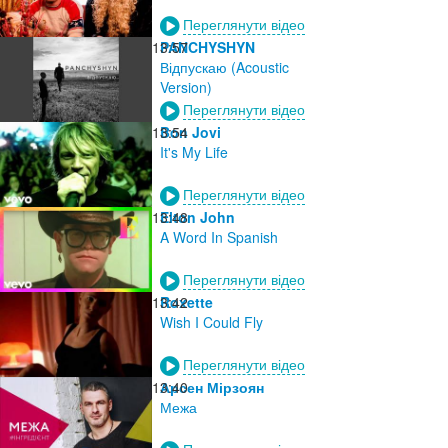
Переглянути відео
13:57
PANCHYSHYN
Відпускаю (Acoustic
Version)
Переглянути відео
13:54
Bon Jovi
It's My Life
Переглянути відео
13:48
Elton John
A Word In Spanish
Переглянути відео
13:42
Roxette
Wish I Could Fly
Переглянути відео
13:40
Арсен Мірзоян
Межа