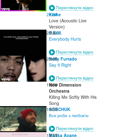
Переглянути відео
20:08
Kishe
Love (Acoustic Live
Version)
20:04
R.E.M.
Everybody Hurts
Переглянути відео
20:00
Nelly Furtado
Say It Right
Переглянути відео
19:59
New Dimension
Orchestra
Killing Me Softly With His
Song
19:55
SOBCHUK
Все роби з любов'ю
Переглянути відео
19:51
Malika Ayane