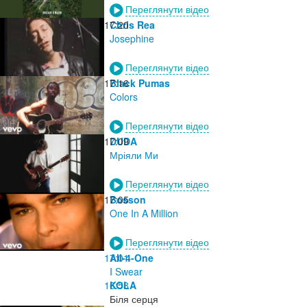
Переглянути відео
17:20
Chris Rea
Josephine
Переглянути відео
17:16
Black Pumas
Colors
Переглянути відео
17:09
DUDA
Мріяли Ми
Переглянути відео
17:05
Bosson
One In A Million
Переглянути відео
17:01
All-4-One
I Swear
16:58
KOLA
Біля серця