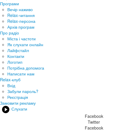
Програми
Вечір наживо
Relax-читання
Relax-персона
Архів програм
Про радіо
Міста і частоти
Як слухати онлайн
Лайфстайл
Контакти
Логотип
Потрібна допомога
Написати нам
Relax-клуб
Вхід
Забули пароль?
Реєстрація
Замовити рекламу
Слухати
Facebook
Twitter
Facebook