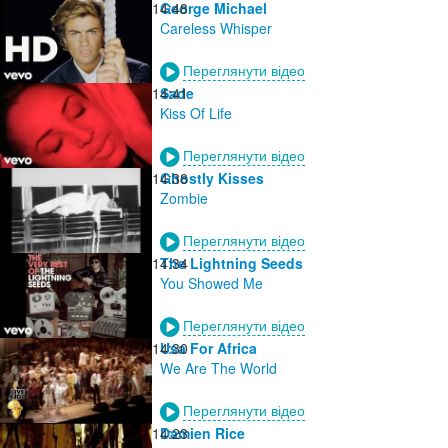
14:48
George Michael
Careless Whisper
Переглянути відео
14:41
Sade
Kiss Of Life
Переглянути відео
14:38
Ghostly Kisses
Zombie
Переглянути відео
14:34
The Lightning Seeds
You Showed Me
Переглянути відео
14:30
Usa For Africa
We Are The World
Переглянути відео
14:23
Damien Rice