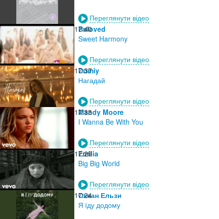
Переглянути відео
17:40
Beloved
Sweet Harmony
Переглянути відео
17:37
Domiy
Нагадай
Переглянути відео
17:33
Mandy Moore
I Wanna Be With You
Переглянути відео
17:29
Emilia
Big Big World
Переглянути відео
17:24
Океан Ельзи
Я їду додому