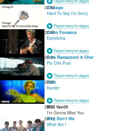
Переглянути відео
22:40
Chicago
Hard To Say I'm Sorry
Переглянути відео
22:37
Celso Fonseca
Estrelinha
Переглянути відео
22:31
Eros Ramazzotti & Cher
Piu Che Puoi
Переглянути відео
22:27
Dido
Hunter
Переглянути відео
22:20
Milli Vanilli
I'm Gonna Miss You
22:17
Why Don't We
What Am I