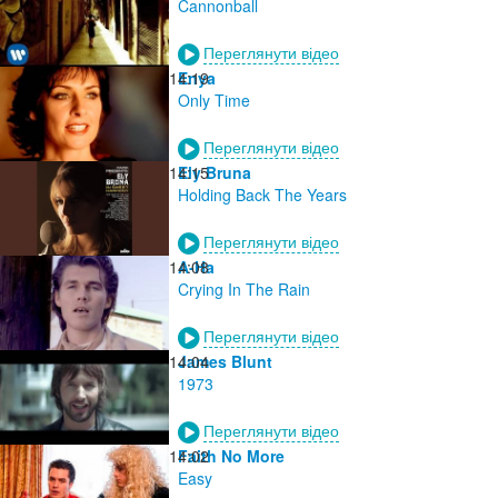
Cannonball
Переглянути відео
14:19
Enya
Only Time
Переглянути відео
14:15
Ely Bruna
Holding Back The Years
Переглянути відео
14:08
A-Ha
Crying In The Rain
Переглянути відео
14:04
James Blunt
1973
Переглянути відео
14:02
Faith No More
Easy