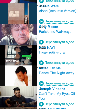
Переглянути відео
13:36
Jessie Ware
Alone (Acoustic Version)
Переглянути відео
13:27
Gary Moore
Parisienne Walkways
Переглянути відео
13:22
Ivan NAVI
Пишу тобі листа
Переглянути відео
13:18
Lionel Richie
Dance The Night Away
Переглянути відео
13:14
Joseph Vincent
Can't Take My Eyes Off
You
Переглянути відео