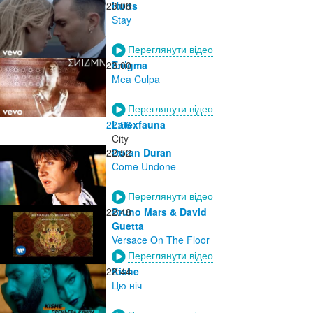
23:08
Hurts
Stay
Переглянути відео
23:00
Enigma
Mea Culpa
Переглянути відео
22:56
Latexfauna
City
22:52
Duran Duran
Come Undone
Переглянути відео
22:48
Bruno Mars & David
Guetta
Versace On The Floor
Переглянути відео
22:44
Kishe
Цю ніч