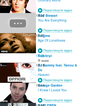
Переглянути відео
18:32
Rod Stewart
You Are Everything
Переглянути відео
18:27
Enigma
Age Of Loneliness
Переглянути відео
18:22
Tolo4nyi
Я знаю
18:18
DJ Sammy feat. Yanou &
Do
Heaven
Переглянути відео
18:14
Savage Garden
I Knew I Loved You
Переглянути відео
18:08
BARLEBEN