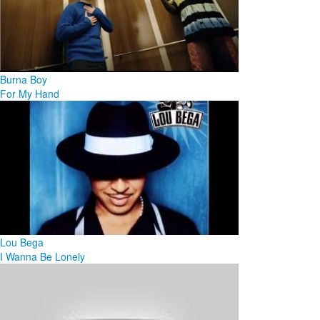
Burna Boy
For My Hand
Lou Bega
I Wanna Be Lonely