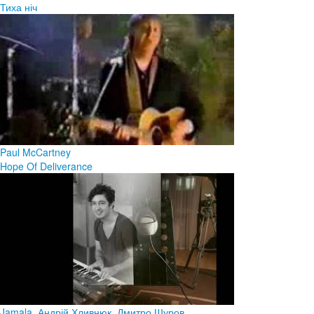
Тиха ніч
Paul McCartney
Hope Of Deliverance
Jamala, Андрій Хливнюк, Дмитро Шуров