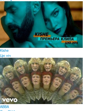
Kishe
Цю ніч
ABBA