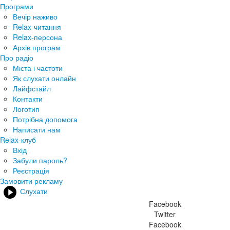
Програми
Вечір наживо
Relax-читання
Relax-персона
Архів програм
Про радіо
Міста і частоти
Як слухати онлайн
Лайфстайл
Контакти
Логотип
Потрібна допомога
Написати нам
Relax-клуб
Вхід
Забули пароль?
Реєстрація
Замовити рекламу
Слухати
Facebook
Twitter
Facebook