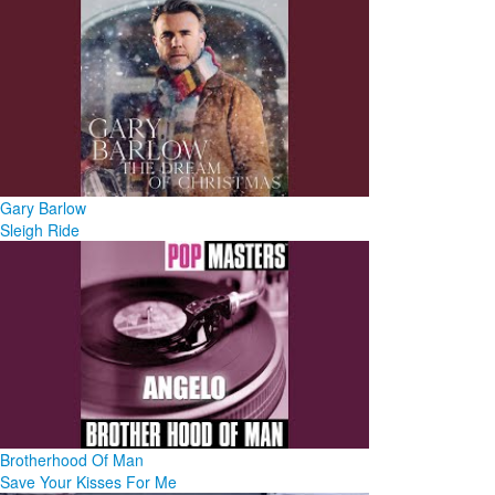
Gary Barlow
Sleigh Ride
Brotherhood Of Man
Save Your Kisses For Me