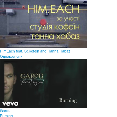
HimEach feat. St.Kofein and Hanna Habaz
Однакові сни
Garou
Burning