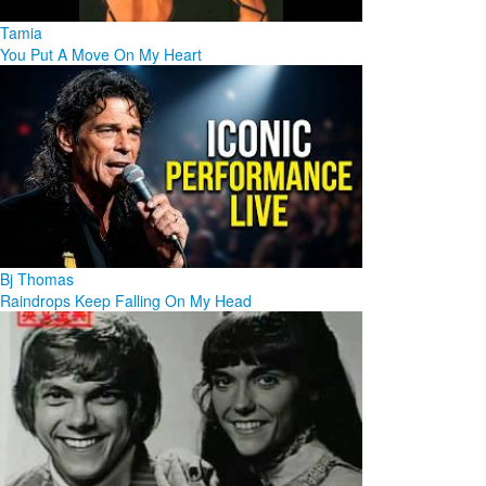
Tamia
You Put A Move On My Heart
Bj Thomas
Raindrops Keep Falling On My Head