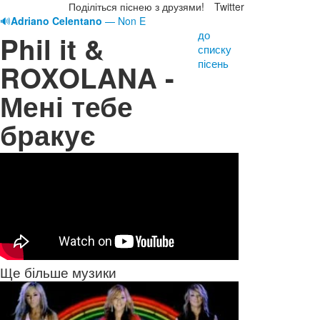
Поділіться піснею з друзями!
Twitter
🔊
Adriano Celentano
— Non E
до
Phil it &
списку
пісень
ROXOLANA -
Мені тебе
бракує
Ще більше музики