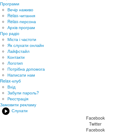
Програми
Вечір наживо
Relax-читання
Relax-персона
Архів програм
Про радіо
Міста і частоти
Як слухати онлайн
Лайфстайл
Контакти
Логотип
Потрібна допомога
Написати нам
Relax-клуб
Вхід
Забули пароль?
Реєстрація
Замовити рекламу
Слухати
Facebook
Twitter
Facebook