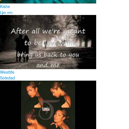
Kishe
Цю ніч
Westlife
Soledad