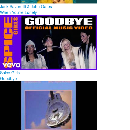
Jack Savoretti & John Oates
When You’re Lonely
Spice Girls
Goodbye