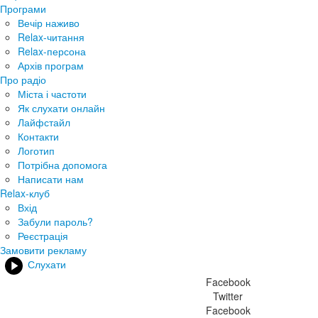
Програми
Вечір наживо
Relax-читання
Relax-персона
Архів програм
Про радіо
Міста і частоти
Як слухати онлайн
Лайфстайл
Контакти
Логотип
Потрібна допомога
Написати нам
Relax-клуб
Вхід
Забули пароль?
Реєстрація
Замовити рекламу
Слухати
Facebook
Twitter
Facebook