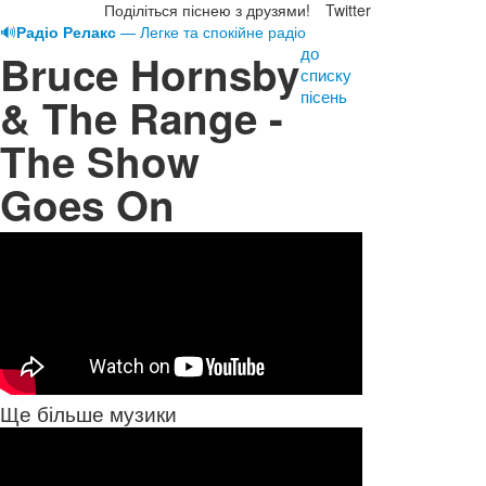
Поділіться піснею з друзями!
Twitter
🔊
Радіо Релакс
— Легке та спокійне радіо
до
Bruce Hornsby
списку
пісень
& The Range -
The Show
Goes On
Ще більше музики