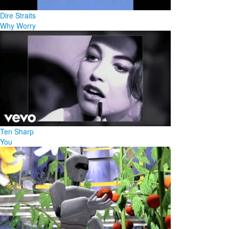
Dire Straits
Why Worry
Ten Sharp
You