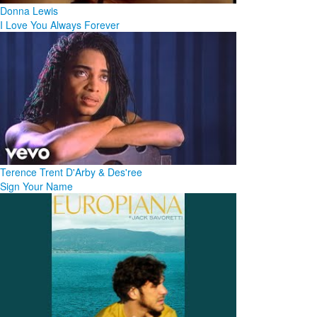
Donna Lewis
I Love You Always Forever
Terence Trent D'Arby & Des'ree
Sign Your Name