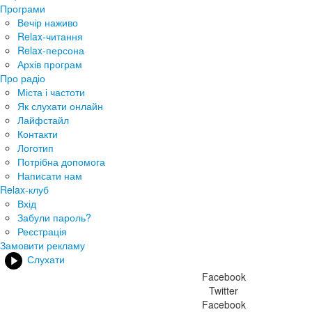
Програми
Вечір наживо
Relax-читання
Relax-персона
Архів програм
Про радіо
Міста і частоти
Як слухати онлайн
Лайфстайл
Контакти
Логотип
Потрібна допомога
Написати нам
Relax-клуб
Вхід
Забули пароль?
Реєстрація
Замовити рекламу
Слухати
Facebook
Twitter
Facebook