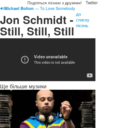
Поділіться піснею з друзями!
Twitter
🔊
Michael Bolton
— To Love Somebody
до
Jon Schmidt -
списку
пісень
Still, Still, Still
Ще більше музики