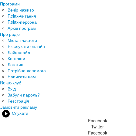
Програми
Вечір наживо
Relax-читання
Relax-персона
Архів програм
Про радіо
Міста і частоти
Як слухати онлайн
Лайфстайл
Контакти
Логотип
Потрібна допомога
Написати нам
Relax-клуб
Вхід
Забули пароль?
Реєстрація
Замовити рекламу
Слухати
Facebook
Twitter
Facebook