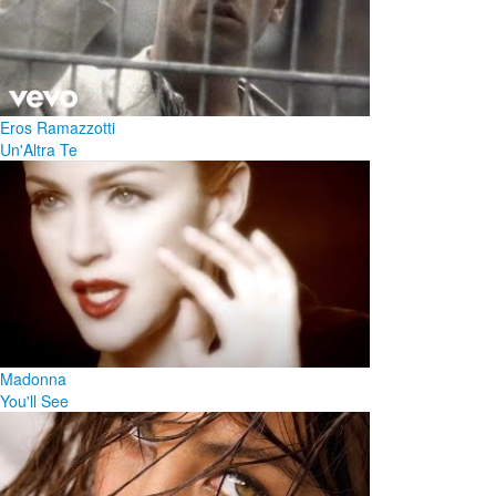
Eros Ramazzotti
Un'Altra Te
Madonna
You'll See