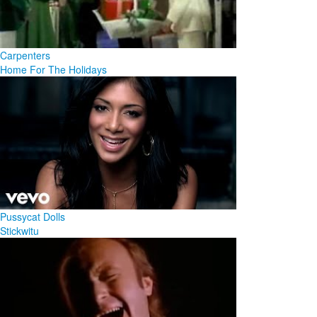
Carpenters
Home For The Holidays
Pussycat Dolls
Stickwitu