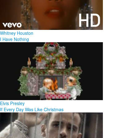
Whitney Houston
I Have Nothing
Elvis Presley
If Every Day Was Like Christmas