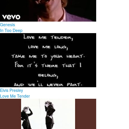
Genesis
In Too Deep
Elvis Presley
Love Me Tender