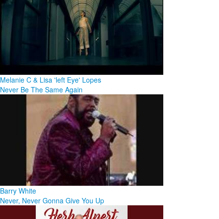
Melanie C & Lisa 'left Eye' Lopes
Never Be The Same Again
Barry White
Never, Never Gonna Give You Up