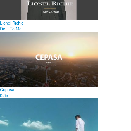
Lionel Richie
Do It To Me
Cepasa
Київ