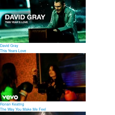
David Gray
This Years Love
Ronan Keating
The Way You Make Me Feel