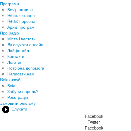
Програми
Вечір наживо
Relax-читання
Relax-персона
Архів програм
Про радіо
Міста і частоти
Як слухати онлайн
Лайфстайл
Контакти
Логотип
Потрібна допомога
Написати нам
Relax-клуб
Вхід
Забули пароль?
Реєстрація
Замовити рекламу
Слухати
Facebook
Twitter
Facebook