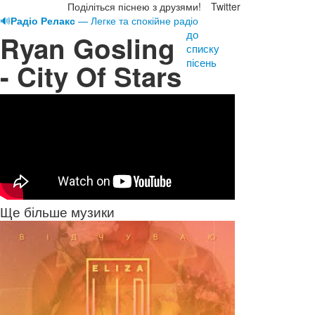
Поділіться піснею з друзями!
Twitter
🔊
Радіо Релакс
— Легке та спокійне радіо
до
Ryan Gosling
списку
пісень
- City Of Stars
Ще більше музики