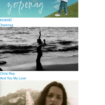
KHAYAT
Зорепад
Chris Rea
And You My Love