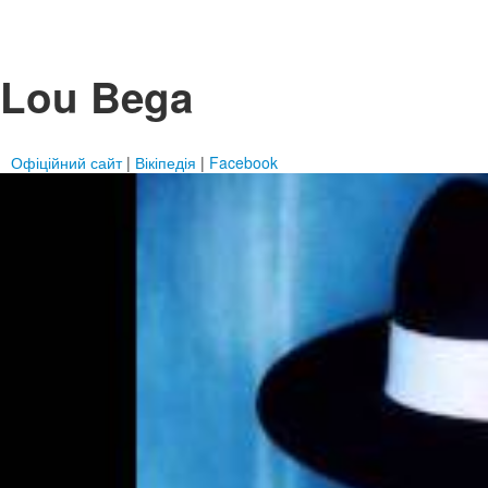
Lou Bega
Офіційний сайт
|
Вікіпедія
|
Facebook