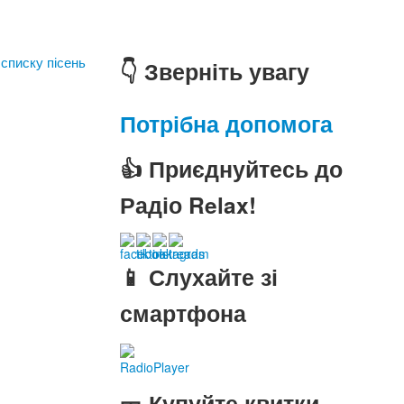
 списку пісень
👇 Зверніть увагу
Потрібна допомога
👍 Приєднуйтесь до
Радіо Relax!
📱 Слухайте зі
смартфона
RadioPlayer
🎫 Купуйте квитки