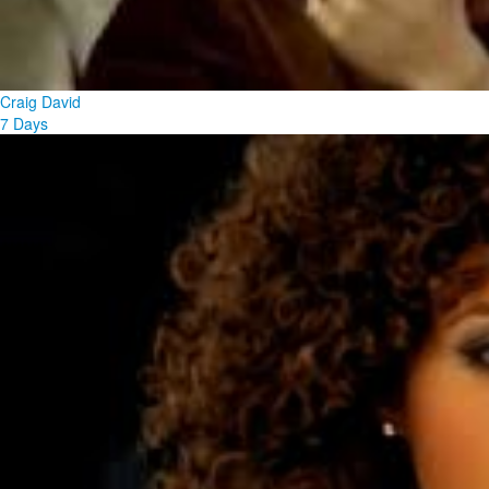
Craig David
7 Days