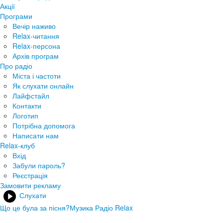
Акції
Програми
Вечір наживо
Relax-читання
Relax-персона
Архів програм
Про радіо
Міста і частоти
Як слухати онлайн
Лайфстайл
Контакти
Логотип
Потрібна допомога
Написати нам
Relax-клуб
Вхід
Забули пароль?
Реєстрація
Замовити рекламу
Слухати
Що це була за пісня?
Музика Радіо Relax