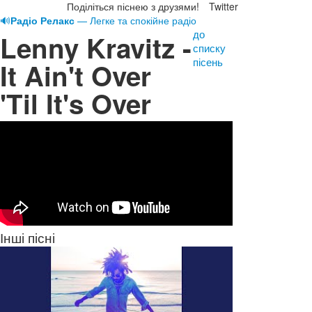
Поділіться піснею з друзями!
Twitter
🔊
Радіо Релакс
— Легке та спокійне радіо
до
Lenny Kravitz -
списку
пісень
It Ain't Over
'Til It's Over
Інші пісні