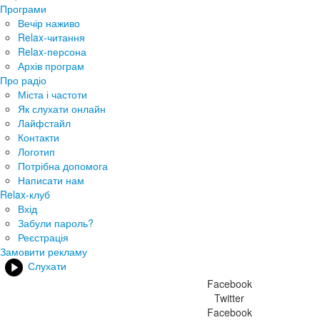
Програми
Вечір наживо
Relax-читання
Relax-персона
Архів програм
Про радіо
Міста і частоти
Як слухати онлайн
Лайфстайл
Контакти
Логотип
Потрібна допомога
Написати нам
Relax-клуб
Вхід
Забули пароль?
Реєстрація
Замовити рекламу
Слухати
Facebook
Twitter
Facebook