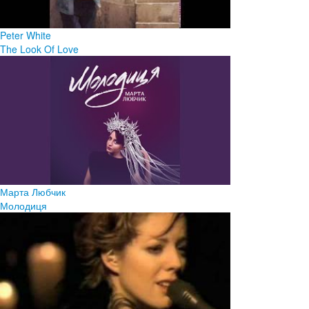
Peter White
The Look Of Love
Марта Любчик
Молодиця