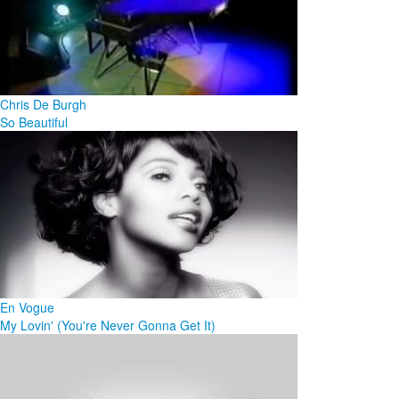
Chris De Burgh
So Beautiful
En Vogue
My Lovin' (You're Never Gonna Get It)