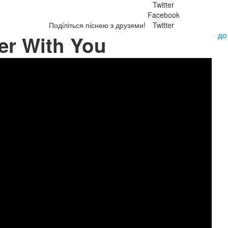
Twitter
Facebook
Поділіться піснею з друзями!
Twitter
до
er With You