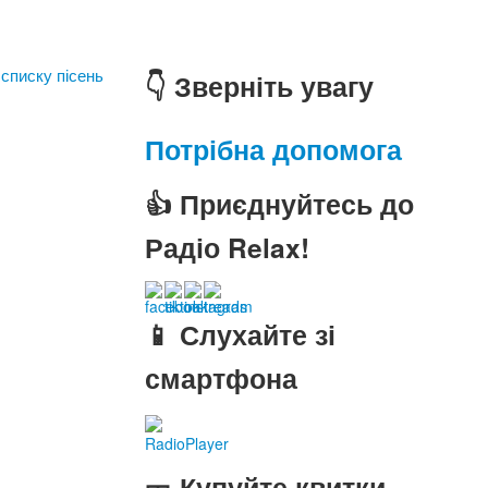
 списку пісень
👇 Зверніть увагу
Потрібна допомога
👍 Приєднуйтесь до
Радіо Relax!
📱 Слухайте зі
смартфона
RadioPlayer
🎫 Купуйте квитки