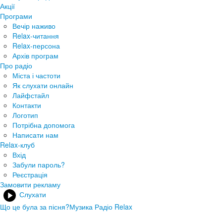
Акції
Програми
Вечір наживо
Relax-читання
Relax-персона
Архів програм
Про радіо
Міста і частоти
Як слухати онлайн
Лайфстайл
Контакти
Логотип
Потрібна допомога
Написати нам
Relax-клуб
Вхід
Забули пароль?
Реєстрація
Замовити рекламу
Слухати
Що це була за пісня?
Музика Радіо Relax