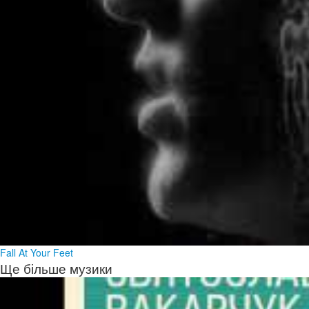
Fall At Your Feet
Ще більше музики