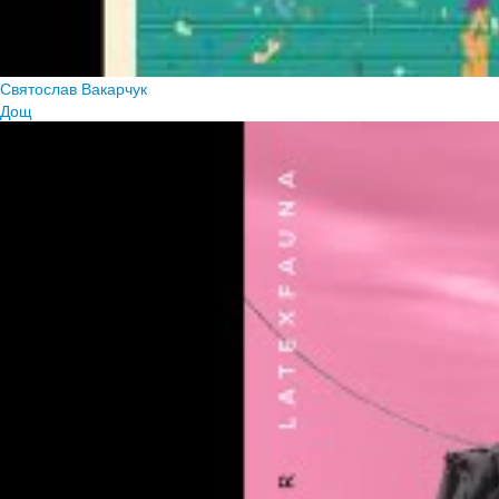
Святослав Вакарчук
Дощ