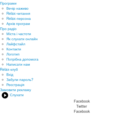
Програми
Вечір наживо
Relax-читання
Relax-персона
Архів програм
Про радіо
Міста і частоти
Як слухати онлайн
Лайфстайл
Контакти
Логотип
Потрібна допомога
Написати нам
Relax-клуб
Вхід
Забули пароль?
Реєстрація
Замовити рекламу
Слухати
Facebook
Twitter
Facebook