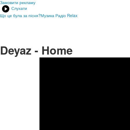
Замовити рекламу
Слухати
Що це була за пісня?
Музика Радіо Relax
Deyaz - Home