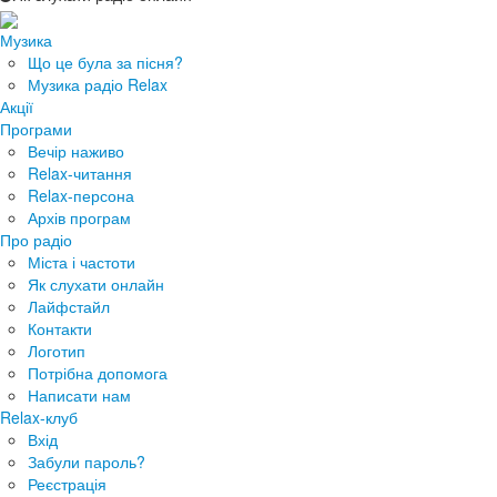
Музика
Що це була за пісня?
Музика радіо Relax
Акції
Програми
Вечір наживо
Relax-читання
Relax-персона
Архів програм
Про радіо
Міста і частоти
Як слухати онлайн
Лайфстайл
Контакти
Логотип
Потрібна допомога
Написати нам
Relax-клуб
Вхід
Забули пароль?
Реєстрація